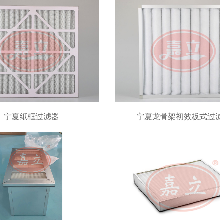
宁夏纸框过滤器
宁夏龙骨架初效板式过