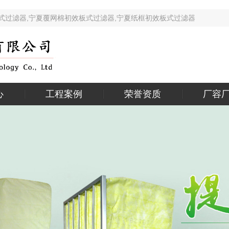
效板式过滤器,宁夏覆网棉初效板式过滤器,宁夏纸框初效板式过滤器 
心
工程案例
荣誉资质
厂容