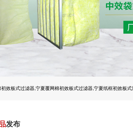
棉初效板式过滤器,宁夏覆网棉初效板式过滤器,宁夏纸框初效板式
品
发布