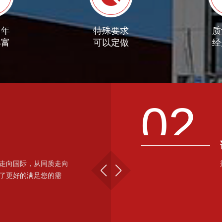
多年
特殊要求
质
丰富
可以定做
经
02
走向国际，从同质走向
了更好的满足您的需