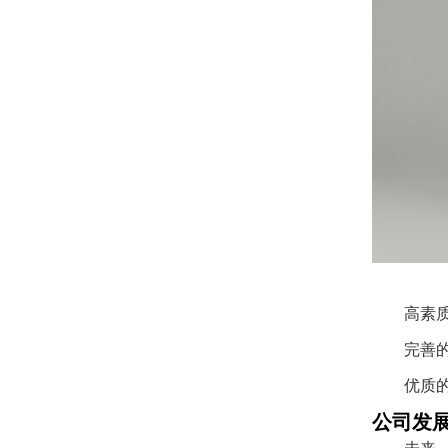
高素
完善
优质
公司发