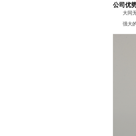
公司优
大同
强大