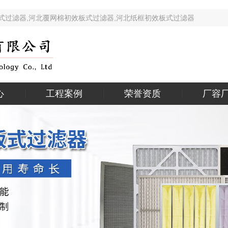
效板式过滤器,河北覆网棉初效板式过滤器,河北纸框初效板式过滤器 
心
工程案例
荣誉资质
厂容