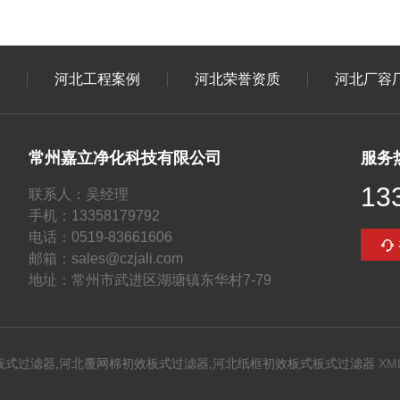
河北工程案例
河北荣誉资质
河北厂容
常州嘉立净化科技有限公司
服务
13
联系人：吴经理
手机：13358179792
电话：0519-83661606
邮箱：sales@czjali.com
地址：常州市武进区湖塘镇东华村7-79
板式过滤器,河北覆网棉初效板式过滤器,河北纸框初效板式板式过滤器
XM