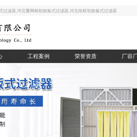
效板式过滤器,河北覆网棉初效板式过滤器,河北纸框初效板式过滤器 
心
工程案例
荣誉资质
厂容